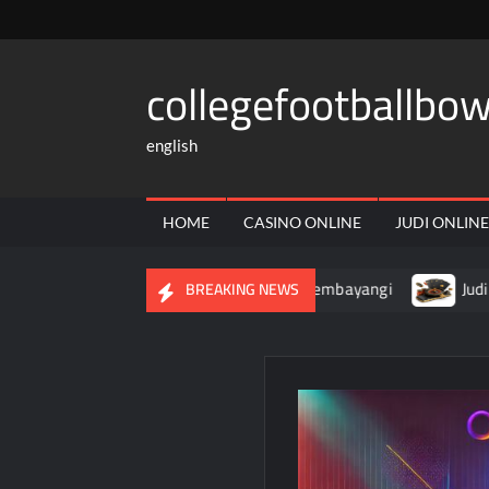
Skip
to
content
collegefootballb
english
HOME
CASINO ONLINE
JUDI ONLIN
uka, Dan Jeda Saat Saldo Mulai Membayangi
Judi Online : 
BREAKING NEWS