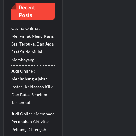
Recent
Posts
Casino Online :
Menyimak Menu Kasir,
Sesi Terbuka, Dan Jeda
Saat Saldo Mulai
Membayangi
Judi Online :
Menimbang Ajakan
Instan, Kebiasaan Klik,
Dan Batas Sebelum
Terlambat
Judi Online : Membaca
Perubahan Aktivitas
Peluang Di Tengah