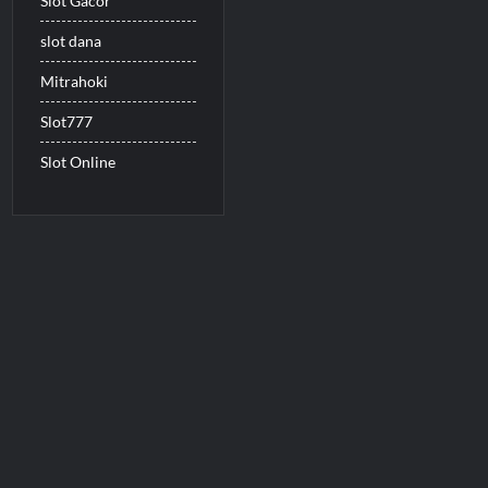
Slot Gacor
slot dana
Mitrahoki
Slot777
Slot Online