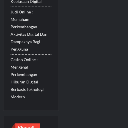
Kebiasaan Digital
Judi Online :
Memahami
Perkembangan
Aktivitas Digital Dan
Dampaknya Bagi
Pengguna
Casino Online :
Mengenal
Perkembangan
Hiburan Digital
Berbasis Teknologi
Modern
Blogroll