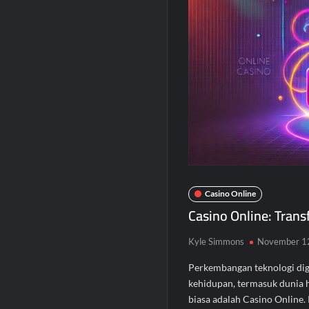
Casino Online
Casino Online: Tran
Kyle Simmons
November 1
Perkembangan teknologi dig
kehidupan, termasuk dunia 
biasa adalah Casino Online.