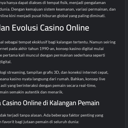
ya hanya dapat diakses di tempat fisik, menjadi pengalaman
ndunia. Dengan kemajuan sistem keamanan, variasi permainan, dan
ine kini menjadi pusat hiburan global yang paling diminati.
an Evolusi Casino Online
al sebagai tempat eksklusif bagi kalangan tertentu. Namun seiring
net pada akhir tahun 1990-an, konsep kasino digital mulai
ne pertama kali muncul dengan permainan sederhana seperti
igital.
ogi streaming, tampilan grafis 3D, dan koneksi internet cepat,
ana kasino nyata langsung dari rumah. Bahkan, konsep live
asli yang berinteraksi dengan pemain secara real-time,
ain semakin autentik dan menarik.
 Casino Online di Kalangan Pemain
dak terjadi tanpa alasan. Ada beberapa faktor penting yang
favorit bagi jutaan pemain di seluruh dunia: