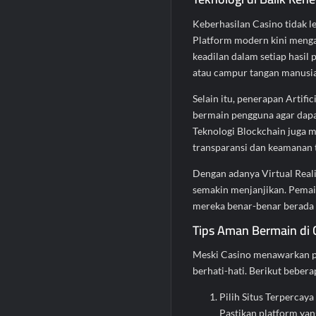
Keberhasilan Casino tidak l
Platform modern kini men
keadilan dalam setiap hasil
atau campur tangan manusia
Selain itu, penerapan Artifi
bermain pengguna agar dapa
Teknologi Blockchain juga 
transparansi dan keamanan t
Dengan adanya Virtual Reali
semakin menjanjikan. Pemain
mereka benar-benar berada 
Tips Aman Bermain di 
Meski Casino menawarkan p
berhati-hati. Berikut bebera
Pilih Situs Terpercaya
Pastikan platform yan