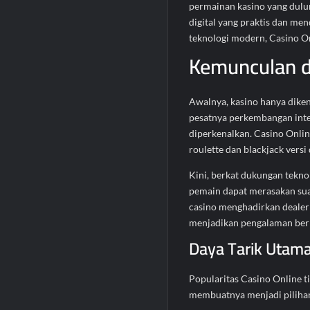
permainan kasino yang dulun
digital yang praktis dan me
teknologi modern, Casino Onl
Kemunculan d
Awalnya, kasino hanya diken
pesatnya perkembangan inter
diperkenalkan. Casino Onli
roulette dan blackjack versi d
Kini, berkat dukungan teknol
pemain dapat merasakan suas
casino menghadirkan dealer 
menjadikan pengalaman berm
Daya Tarik Utama
Popularitas Casino Online ti
membuatnya menjadi pilihan 