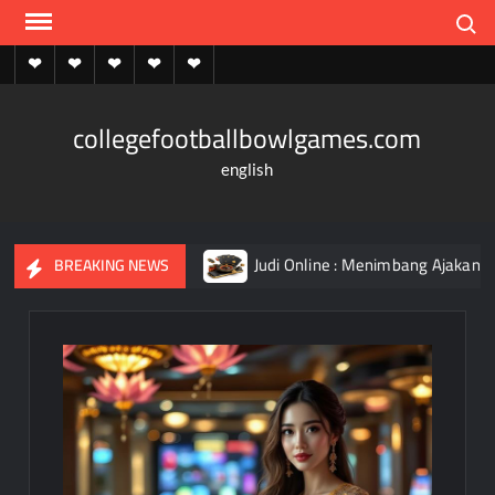
Skip
Search
to
content
Home
Casino
Judi
Poker
Slot
Online
Online
Online
Online
collegefootballbowlgames.com
english
do Mulai Membayangi
Judi Online : Menimbang Ajakan Instan
BREAKING NEWS