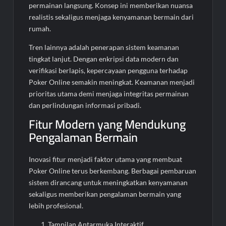
permainan langsung. Konsep ini memberikan nuansa
realistis sekaligus menjaga kenyamanan bermain dari
rumah.
Tren lainnya adalah penerapan sistem keamanan
tingkat lanjut. Dengan enkripsi data modern dan
verifikasi berlapis, kepercayaan pengguna terhadap
Poker Online semakin meningkat. Keamanan menjadi
prioritas utama demi menjaga integritas permainan
dan perlindungan informasi pribadi.
Fitur Modern yang Mendukung
Pengalaman Bermain
Inovasi fitur menjadi faktor utama yang membuat
Poker Online terus berkembang. Berbagai pembaruan
sistem dirancang untuk meningkatkan kenyamanan
sekaligus memberikan pengalaman bermain yang
lebih profesional.
Tampilan Antarmuka Interaktif