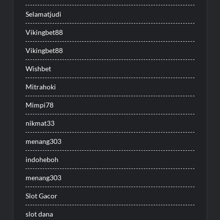
Selamatjudi
Vikingbet88
Vikingbet88
Wishbet
Mitrahoki
Mimpi78
nikmat33
menang303
indoheboh
menang303
Slot Gacor
slot dana