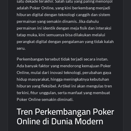
satu dekade terakhir. Salah satu yang paling menonjol
adalah Poker Online, yang kini berkembang menjadi
hiburan digital dengan teknologi canggih dan sistem
permainan yang semakin dinamis. Jika dahulu
permainan ini identik dengan meja fisik dan interaksi
tatap muka, kini semuanya bisa dilakukan melalui
perangkat digital dengan pengalaman yang tidak kalah
seru.
Perkembangan tersebut tidak terjadi secara instan.
Ada banyak faktor yang mendorong kemajuan Poker
Online, mulai dari inovasi teknologi, perubahan gaya
hidup masyarakat, hingga meningkatnya kebutuhan
hiburan yang fleksibel. Artikel ini akan mengulas tren
terkini, fitur unggulan, serta manfaat yang membuat
Poker Online semakin diminati.
Tren Perkembangan Poker
Online di Dunia Modern