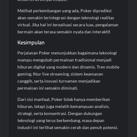
Melihat perkembangan yang ada, Poker diprediksi
akan semakin terintegrasi dengan teknologi realitas
virtual. Jika hal ini terealisasi secara luas, pengalaman
bermain akan terasa semakin nyata dan interaktif.
Kesimpulan
Perjalanan Poker menunjukkan bagaimana teknologi
mampu mengubah permainan tradisional menjadi
hiburan digital yang modern dan dinamis. Tren mobile
gaming, fitur live streaming, sistem keamanan
canggih, serta inovasi turnamen menjadikan
permainan ini semakin diminati.
Dari sisi manfaat, Poker tidak hanya memberikan
hiburan, tetapi juga melatih kemampuan analisis,
strategi, serta konsentrasi. Dengan dukungan
teknologi yang terus berkembang, masa depan
industri ini terlihat semakin cerah dan penuh potensi.