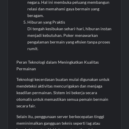
negara. Hal ini membuka peluang membangun
relasi dan memahami gaya bermain yang
beragam.
Hiburan yang Praktis
Di tengah kesibukan sehari-hari, hiburan instan
menjadi kebutuhan. Poker menawarkan
pengalaman bermain yang efisien tanpa proses
rumit.
Peran Teknologi dalam Meningkatkan Kualitas
Permainan
Teknologi kecerdasan buatan mulai digunakan untuk
mendeteksi aktivitas mencurigakan dan menjaga
keadilan permainan. Sistem ini bekerja secara
otomatis untuk memastikan semua pemain bermain
secara fair.
Selain itu, penggunaan server berkecepatan tinggi
meminimalkan gangguan teknis seperti lag atau