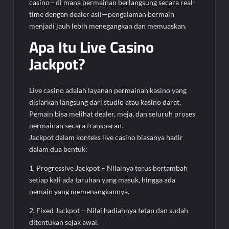
casino—di mana permainan berlangsung secara real-
time dengan dealer asli—pengalaman bermain
menjadi jauh lebih menegangkan dan memuaskan.
Apa Itu Live Casino
Jackpot?
Live casino adalah layanan permainan kasino yang
disiarkan langsung dari studio atau kasino darat.
Pemain bisa melihat dealer, meja, dan seluruh proses
permainan secara transparan.
Jackpot dalam konteks live casino biasanya hadir
dalam dua bentuk:
1. Progressive Jackpot – Nilainya terus bertambah
setiap kali ada taruhan yang masuk, hingga ada
pemain yang memenangkannya.
2. Fixed Jackpot – Nilai hadiahnya tetap dan sudah
ditentukan sejak awal.