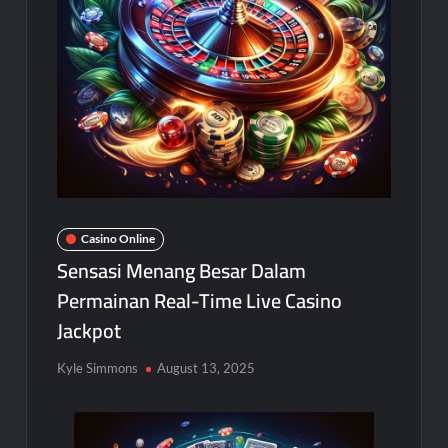
Casino Online
Sensasi Menang Besar Dalam
Permainan Real-Time Live Casino
Jackpot
Kyle Simmons
August 13, 2025