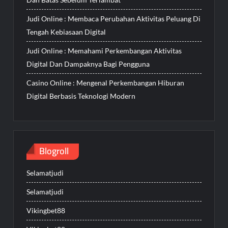
Judi Online : Membaca Perubahan Aktivitas Peluang Di
Tengah Kebiasaan Digital
Judi Online : Memahami Perkembangan Aktivitas
Digital Dan Dampaknya Bagi Pengguna
Casino Online : Mengenal Perkembangan Hiburan
Digital Berbasis Teknologi Modern
Blogroll
Selamatjudi
Selamatjudi
Vikingbet88