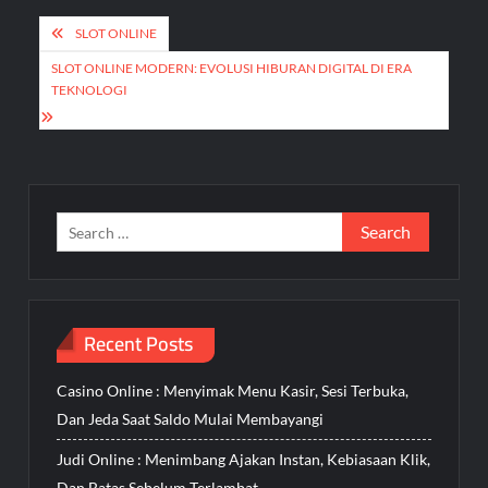
Post
SLOT ONLINE
navigation
SLOT ONLINE MODERN: EVOLUSI HIBURAN DIGITAL DI ERA
TEKNOLOGI
Search
for:
Recent Posts
Casino Online : Menyimak Menu Kasir, Sesi Terbuka,
Dan Jeda Saat Saldo Mulai Membayangi
Judi Online : Menimbang Ajakan Instan, Kebiasaan Klik,
Dan Batas Sebelum Terlambat