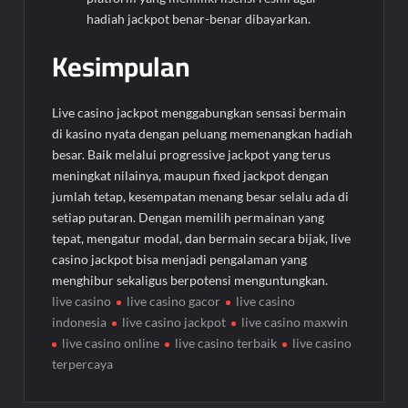
hadiah jackpot benar-benar dibayarkan.
Kesimpulan
Live casino jackpot menggabungkan sensasi bermain
di kasino nyata dengan peluang memenangkan hadiah
besar. Baik melalui progressive jackpot yang terus
meningkat nilainya, maupun fixed jackpot dengan
jumlah tetap, kesempatan menang besar selalu ada di
setiap putaran. Dengan memilih permainan yang
tepat, mengatur modal, dan bermain secara bijak, live
casino jackpot bisa menjadi pengalaman yang
menghibur sekaligus berpotensi menguntungkan.
live casino
live casino gacor
live casino
indonesia
live casino jackpot
live casino maxwin
live casino online
live casino terbaik
live casino
terpercaya