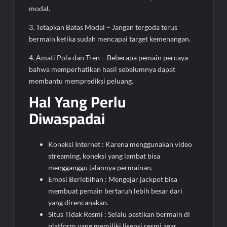
modal.
3. Tetapkan Batas Modal – Jangan tergoda terus
bermain ketika sudah mencapai target kemenangan.
4. Amati Pola dan Tren – Beberapa pemain percaya
bahwa memperhatikan hasil sebelumnya dapat
membantu memprediksi peluang.
Hal Yang Perlu
Diwaspadai
Koneksi Internet : Karena menggunakan video
streaming, koneksi yang lambat bisa
mengganggu jalannya permainan.
Emosi Berlebihan : Mengejar jackpot bisa
membuat pemain bertaruh lebih besar dari
yang direncanakan.
Situs Tidak Resmi : Selalu pastikan bermain di
platform yang memiliki lisensi resmi agar