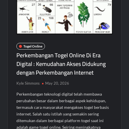
Togel Online
Perkembangan Togel Online Di Era
Digital : Kemudahan Akses Didukung
dengan Perkembangan Internet
Kyle Simmons
May 20, 2026
Perkembangan teknologi digital telah membawa
perubahan besar dalam berbagai aspek kehidupan,
termasuk cara masyarakat mengakses togel berbasis
internet. Salah satu istilah yang semakin sering
ditemukan dalam berbagai platform togel saat ini
adalah game togel online. Seiring meningkatnya