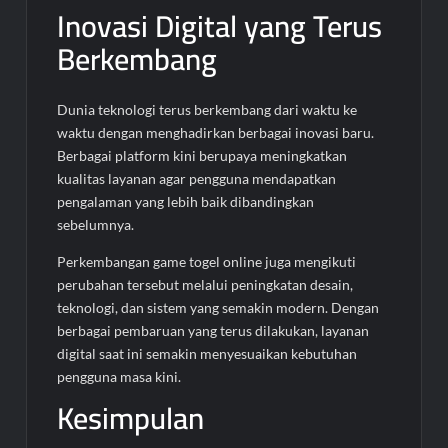
Inovasi Digital yang Terus
Berkembang
Dunia teknologi terus berkembang dari waktu ke
waktu dengan menghadirkan berbagai inovasi baru.
Berbagai platform kini berupaya meningkatkan
kualitas layanan agar pengguna mendapatkan
pengalaman yang lebih baik dibandingkan
sebelumnya.
Perkembangan game togel online juga mengikuti
perubahan tersebut melalui peningkatan desain,
teknologi, dan sistem yang semakin modern. Dengan
berbagai pembaruan yang terus dilakukan, layanan
digital saat ini semakin menyesuaikan kebutuhan
pengguna masa kini.
Kesimpulan