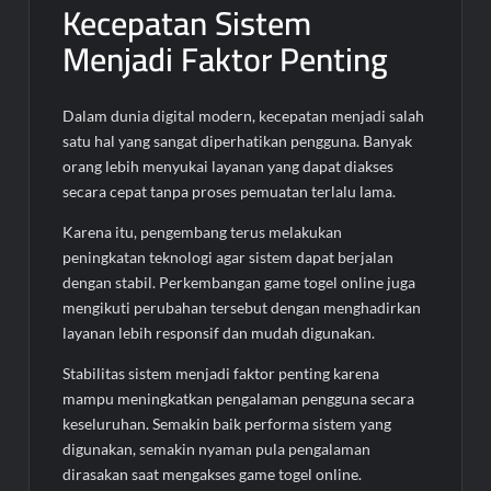
Kecepatan Sistem
Menjadi Faktor Penting
Dalam dunia digital modern, kecepatan menjadi salah
satu hal yang sangat diperhatikan pengguna. Banyak
orang lebih menyukai layanan yang dapat diakses
secara cepat tanpa proses pemuatan terlalu lama.
Karena itu, pengembang terus melakukan
peningkatan teknologi agar sistem dapat berjalan
dengan stabil. Perkembangan game togel online juga
mengikuti perubahan tersebut dengan menghadirkan
layanan lebih responsif dan mudah digunakan.
Stabilitas sistem menjadi faktor penting karena
mampu meningkatkan pengalaman pengguna secara
keseluruhan. Semakin baik performa sistem yang
digunakan, semakin nyaman pula pengalaman
dirasakan saat mengakses game togel online.