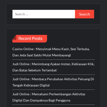
Search
for:
Recent Posts
Casino Online : Menyimak Menu Kasir, Sesi Terbuka,
Dan Jeda Saat Saldo Mulai Membayangi
Judi Online : Menimbang Ajakan Instan, Kebiasaan Klik,
Dan Batas Sebelum Terlambat
Judi Online : Membaca Perubahan Aktivitas Peluang Di
Tengah Kebiasaan Digital
Judi Online : Memahami Perkembangan Aktivitas
Digital Dan Dampaknya Bagi Pengguna