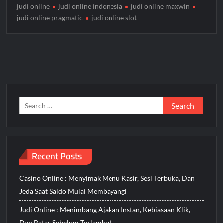
judi online
judi online indonesia
judi online maxwin
judi online pragmatic
judi online slot
Search
for:
Recent Posts
Casino Online : Menyimak Menu Kasir, Sesi Terbuka, Dan
Jeda Saat Saldo Mulai Membayangi
Judi Online : Menimbang Ajakan Instan, Kebiasaan Klik,
Dan Batas Sebelum Terlambat