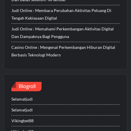
Judi Online : Membaca Perubahan Aktivitas Peluang Di
Tengah Kebiasaan Digital
Judi Online : Memahami Perkembangan Aktivitas Digital
Dan Dampaknya Bagi Pengguna
Casino Online : Mengenal Perkembangan Hiburan Digital
Berbasis Teknologi Modern
Blogroll
Selamatjudi
Selamatjudi
Vikingbet88