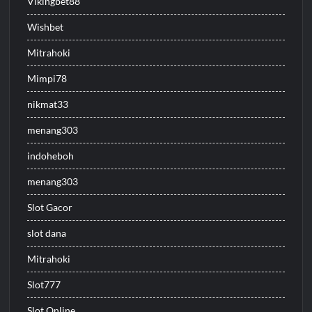
Vikingbet88
Wishbet
Mitrahoki
Mimpi78
nikmat33
menang303
indoheboh
menang303
Slot Gacor
slot dana
Mitrahoki
Slot777
Slot Online